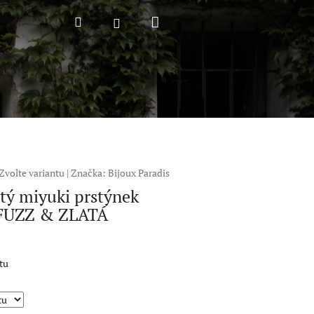
Nákupní
Hledat
Přihlášení
košík
Zvolte variantu
|
Značka:
Bijoux Paradis
tý miyuki prstýnek
FUZZ & ZLATÁ
tu