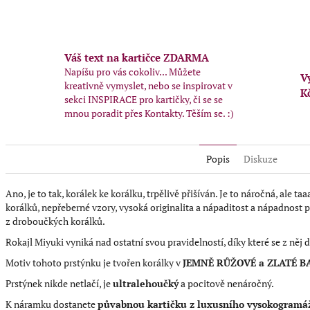
Váš text na kartičce ZDARMA
Napíšu pro vás cokoliv... Můžete
V
kreativně vymyslet, nebo se inspirovat v
K
sekci INSPIRACE pro kartičky, či se se
mnou poradit přes Kontakty. Těším se. :)
Popis
Diskuze
Ano, je to tak, korálek ke korálku, trpělivě přišíván. Je to náročná, ale t
korálků, nepřeberné vzory, vysoká originalita a nápaditost a nápadnost př
z droboučkých korálků.
Rokajl Miyuki vyniká nad ostatní svou pravidelností, díky které se z něj 
Motiv tohoto prstýnku je tvořen korálky v
JEMNĚ RŮŽOVÉ a ZLATÉ B
Prstýnek nikde netlačí, je
ultralehoučký
a pocitově nenáročný
.
K náramku dostanete
půvabnou kartičku z luxusního vysokogramáž