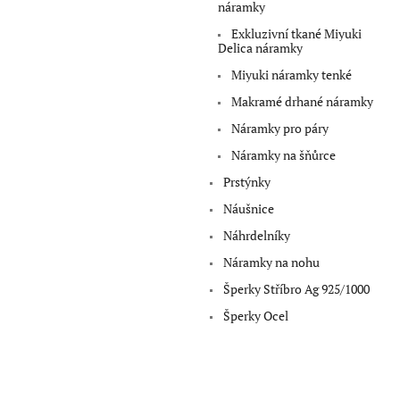
a
náramky
n
Exkluzivní tkané Miyuki
e
Delica náramky
l
Miyuki náramky tenké
Makramé drhané náramky
Náramky pro páry
Náramky na šňůrce
Prstýnky
Náušnice
Náhrdelníky
Náramky na nohu
Šperky Stříbro Ag 925/1000
Šperky Ocel