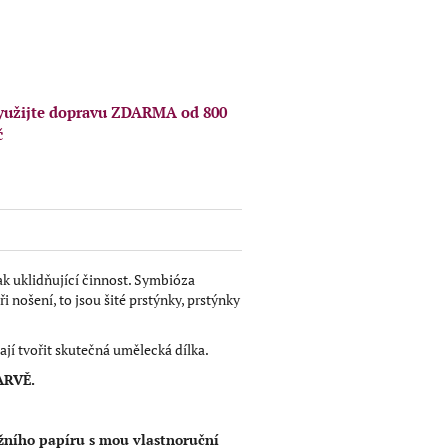
yužijte dopravu ZDARMA od 800
č
aaak uklidňující činnost. Symbióza
i nošení, to jsou šité prstýnky, prstýnky
dají tvořit skutečná umělecká dílka.
ARVĚ
.
ního papíru s mou vlastnoruční