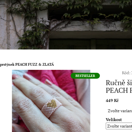
i prstýnek PEACH FUZZ & ZLATÁ
Kód:
BESTSELLER
Ručně ši
PEACH 
449 Kč
Měrná
Zvolte varian
cena:
Velikost