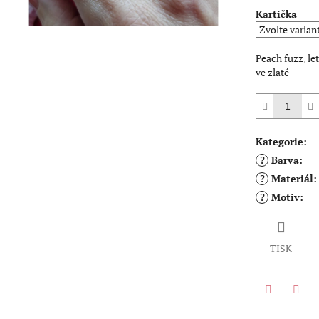
Kartička
Peach fuzz, le
ve zlaté
Kategorie
:
?
Barva
:
?
Materiál
:
?
Motiv
:
TISK
Twitter
Face