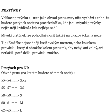
PRSTÝNKY
Velikost prstýnku zjistíte jako obvod prstu, míry níže vychází z toho, že
budete prstýnek nosit na prostředníčku, kde jsou miyuki prstýnky
nejčastěji k vidění a kde nejlépe sedí.
Miyuki prstýnek lze pohodlně nosit taktéž na ukazováčku na noze.
Tip: Změříte nejsnadněji krejčovským metrem, nebo kouskem
provázku, který si obtočíte kolem prstu tak, aby nebyl ani volný, ani
netlačil - poté délku provázku změřte.
Prstýnek pro NI:
Obvod prstu (na kterém budete náramek nosit) :
53 - 54 mm - XXS
55 - 57 mm - XS
58 - 59 mm - S
60 - 61 mm - M
62 - 63 mm - L