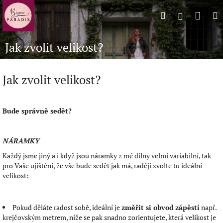
Přejít
Náku
Hledat
M
na
Přihlášení
obsah
koší
Jak zvolit velikost?
Jak zvolit velikost?
Bude správně sedět?
NÁRAMKY
Každý jsme jiný a i když jsou náramky z mé dílny velmi variabilní, tak
pro Vaše ujištění, že vše bude sedět jak má, raději zvolte tu ideální
velikost:
Pokud děláte radost sobě, ideální je
změřit si obvod zápěstí
např.
krejčovským metrem, níže se pak snadno zorientujete, která velikost je