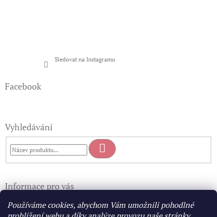
Sledovat na Instagramu
Facebook
Vyhledávání
Hledat
Informace pro vás
Doprava a platba
Používáme cookies, abychom Vám umožnili pohodlné
Obchodní podmínky
prohlížení webu a díky analýze provozu naše stránky