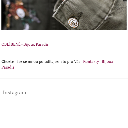
OBLÍBENÉ - Bijoux Paradis
Chcete-li se se mnou poradit, jsem tu pro Vás -
Kontakty - Bijoux
Paradis
Z
á
Instagram
p
a
t
í