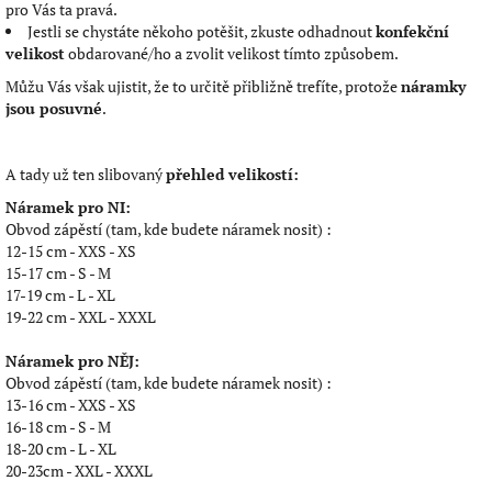
pro Vás ta pravá.
Jestli se chystáte někoho potěšit, zkuste odhadnout
konfekční
velikost
obdarované/ho a zvolit velikost tímto způsobem.
Můžu Vás však ujistit, že to určitě přibližně trefíte, protože
náramky
jsou posuvné
.
A tady už ten slibovaný
přehled velikostí:
Náramek pro NI:
Obvod zápěstí (tam, kde budete náramek nosit) :
12-15 cm - XXS - XS
15-17 cm - S - M
17-19 cm - L - XL
19-22 cm - XXL - XXXL
Náramek pro NĚJ:
Obvod zápěstí (tam, kde budete náramek nosit) :
13-16 cm - XXS - XS
16-18 cm - S - M
18-20 cm - L - XL
20-23cm - XXL - XXXL