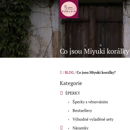
Přejít
na
obsah
Co jsou Miyuki korálky
Domů
/
BLOG
/
Co jsou Miyuki korálky?
P
Kategorie
o
Přeskočit
kategorie
s
ŠPERKY
t
Šperky s věnováním
r
a
Bestsellery
n
Výhodné vyladěné sety
n
í
Náramky