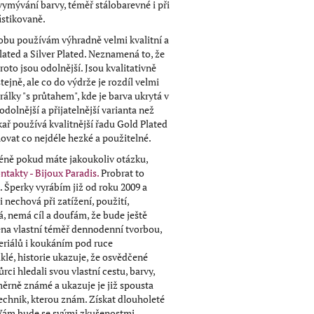
vymývání barvy, téměř stálobarevné i při
istikovaně.
obu používám výhradně velmi kvalitní a
Plated a Silver Plated. Neznamená to, že
proto jsou odolnější. Jsou kvalitativně
tejně, ale co do výdrže je rozdíl velmi
orálky "s průtahem", kde je barva ukrytá v
odolnější a přijatelnější varianta než
kař používá kvalitnější řadu Gold Plated
uchovat co nejdéle hezké a použitelné.
méně pokud máte jakoukoliv otázku,
ntakty - Bijoux Paradis.
Probrat to
. Šperky vyrábím již od roku 2009 a
 nechová při zatížení, použití,
, nemá cíl a doufám, že bude ještě
éna vlastní téměř dennodenní tvorbou,
eriálů i koukáním pod ruce
klé, historie ukazuje, že osvědčené
rci hledali svou vlastní cestu, barvy,
měrně známé a ukazuje je již spousta
echnik, kterou znám. Získat dlouholeté
 Vám bude se svými zkušenostmi