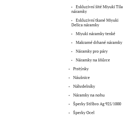
p
Exkluzivní šité Miyuki Tila
a
náramky
n
Exkluzivní tkané Miyuki
e
Delica náramky
l
Miyuki náramky tenké
Makramé drhané náramky
Náramky pro páry
Náramky na šňůrce
Prstýnky
Náušnice
Náhrdelníky
Náramky na nohu
Šperky Stříbro Ag 925/1000
Šperky Ocel