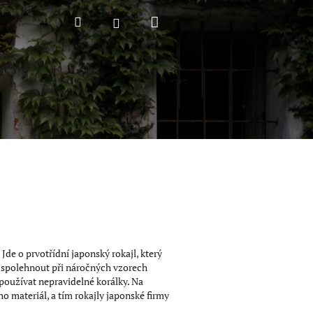
Nákupní
Hledat
Přihlášení
košík
Jde o prvotřídní japonský rokajl, který
to spolehnout při náročných vzorech
používat nepravidelné korálky. Na
ho materiál, a tím rokajly japonské firmy