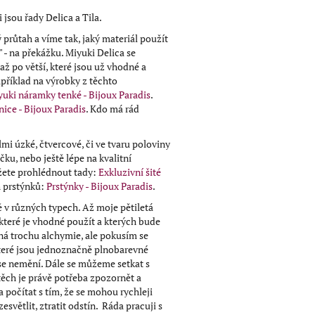
jsou řady Delica a Tila.
 průtah a víme tak, jaký materiál použít
 - na překážku. Miyuki Delica se
až po větší, které jsou už vhodné a
apříklad na výrobky z těchto
uki náramky tenké - Bijoux Paradis
.
ice - Bijoux Paradis
. Kdo má rád
mi úzké, čtvercové, či ve tvaru poloviny
ku, nebo ještě lépe na kvalitní
můžete prohlédnout tady:
Exkluzivní šité
 prstýnků:
Prstýnky - Bijoux Paradis
.
tě v různých typech. Až moje pětiletá
které je vhodné použít a kterých bude
ožná trochu alchymie, ale pokusím se
ěkteré jsou jednoznačně plnobarevné
ě se nemění. Dále se můžeme setkat s
 těch je právě potřeba zpozornět a
a počítat s tím, že se mohou rychleji
světlit, ztratit odstín. Ráda pracuji s