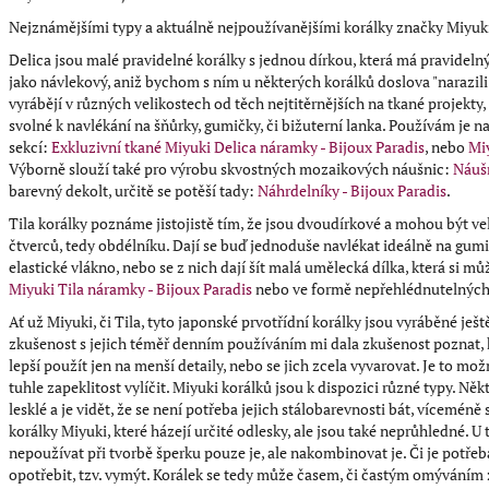
Nejznámějšími typy a aktuálně nejpoužívanějšími korálky značky Miyuki 
Delica jsou malé pravidelné korálky s jednou dírkou, která má pravidelný
jako návlekový, aniž bychom s ním u některých korálků doslova "narazili"
vyrábějí v různých velikostech od těch nejtitěrnějších na tkané projekty, 
svolné k navlékání na šňůrky, gumičky, či bižuterní lanka. Používám je n
sekcí:
Exkluzivní tkané Miyuki Delica náramky - Bijoux Paradis
, nebo
Miy
Výborně slouží také pro výrobu skvostných mozaikových náušnic:
Náušn
barevný dekolt, určitě se potěší tady:
Náhrdelníky - Bijoux Paradis
.
Tila korálky poznáme jistojistě tím, že jsou dvoudírkové a mohou být vel
čtverců, tedy obdélníku. Dají se buď jednoduše navlékat ideálně na gumič
elastické vlákno, nebo se z nich dají šít malá umělecká dílka, která si 
Miyuki Tila náramky - Bijoux Paradis
nebo ve formě nepřehlédnutelných
Ať už Miyuki, či Tila, tyto japonské prvotřídní korálky jsou vyráběné ješ
zkušenost s jejich téměř denním používáním mi dala zkušenost poznat, 
lepší použít jen na menší detaily, nebo se jich zcela vyvarovat. Je to m
tuhle zapeklitost vylíčit. Miyuki korálků jsou k dispozici různé typy. N
lesklé a je vidět, že se není potřeba jejich stálobarevnosti bát, vícemén
korálky Miyuki, které házejí určité odlesky, ale jsou také neprůhledné. U
nepoužívat při tvorbě šperku pouze je, ale nakombinovat je. Či je potřeb
opotřebit, tzv. vymýt. Korálek se tedy může časem, či častým omýváním ze