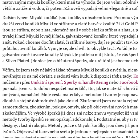
matovanými miyuki korálky, které mají tu výhodu, že jsou velmi odolné 
větším zatížení vodou, či potem. Zároveň vypadají velmi elegantně a sof
Dalším typem Miyuki korálků jsou korálky s obsahem kovu. Pro mou výr
dražší verzi korálků Miyuki ve stříbrné a zlaté barvě v kvalitě 24kt Gold 
jsou ze stříbra, nebo zlata, nicméně mají v sobě složku stříbra a zlata, a 
trvalejší než Miyuki levnější řada, galvanizované korálky, které vypadají s
znát. Pokud chceme docílit zlaté, či stříbrné barvy, dají se použít i tzv. k
průtahu, uvnitř korálků. Vymyje se, ale chvíli to obvykle trvá. Pořád je to 
galvanizované kovové korálky Miyuki. Je potřeba mít jistotu, že váš šper
a Silver Plated. Jde sice jen o bižuterní šperky, ale určitě si je chceme 
Věřím, že jsem tady nějaký základ tématu Miyuki korálků osvětlila, nic
neváhejte se na mě obrátit, s radostí vám budu k dispozici třeba tady:
Ko
můžeme i přes
Unikátní spojení: Šperky & handlettering
nebo
Facebook
poznala jsem za tu dobu nespočet materiálů, i to, jak se materiál chová či
omývání, namáhání. Moje cesta materiály a metodami tvorby je napínavá
dlouhá a stejně dobrodružná jako dosud. Zkušenosti jsem nabrala zejm
samostudiem, zkoušením, pokusy, omyly, ale při objevování nových mat
zkušenějším. Ve výrobě šperků již dnes ani nelze znovu vymyslet již vzni
metody tvorby šperků se jen opakují, zdokonalují. Podstatné je, aby si tvů
designy, vlastní rukopis. Metody práce s Miyuki korálky jsou dnes již po
tvůrců. Objevování barevného světa je jednou z nejlepších relaxačních t
know-how vlastní prací je pak běh na dlouhou korálkovou šňůru. Ráda