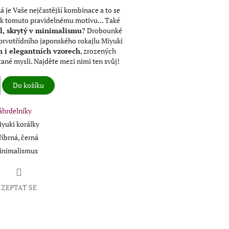
ná je Vaše nejčastější kombinace a to se
í k tomuto pravidelnému motivu... Také
l, skrytý v minimalismu
? Drobounké
prvotřídního japonského rokajlu Miyuki
h i elegantních vzorech
, zrozených
ané mysli. Najděte mezi nimi ten svůj!
Do košíku
áhrdelníky
yuki korálky
říbrná, černá
inimalismus
ZEPTAT SE