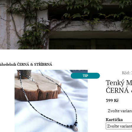
náhrdelník ČERNÁ & STŘÍBRNÁ
Kód:
TIP
Tenký M
ČERNÁ 
399 Kč
Měrná
Zvolte varian
cena:
Kartička