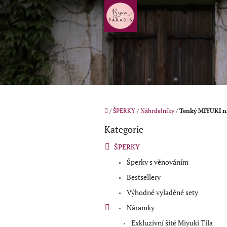
Přejít
na
obsah
Domů
/
ŠPERKY
/
Náhrdelníky
/
Tenký MIYUKI 
P
Kategorie
o
Přeskočit
kategorie
s
ŠPERKY
t
Šperky s věnováním
r
a
Bestsellery
n
Výhodné vyladěné sety
n
í
Náramky
p
Exkluzivní šité Miyuki Tila