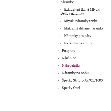
a
náramky
n
Exkluzivní tkané Miyuki
e
Delica náramky
l
Miyuki náramky tenké
Makramé drhané náramky
Náramky pro páry
Náramky na šňůrce
Prstýnky
Náušnice
Náhrdelníky
Náramky na nohu
Šperky Stříbro Ag 925/1000
Šperky Ocel