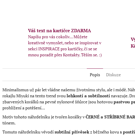
Twitter
Face
Váš text na kartičce ZDARMA
Napíšu pro vás cokoliv... Můžete
V
kreativně vymyslet, nebo se inspirovat v
K
sekci INSPIRACE pro kartičky, či se se
mnou poradit přes Kontakty. Těším se. :)
Popis
Diskuze
Minimalismus už pár let vládne našemu životnímu stylu, ale i módě. Ná
rokajlu Miyuki na tento trend svou
lehkostí a subtilností
navazuje. Dr
zbarvených korálků na pevné nylonové šňůrce jsou hotovou
pastvou pr
prohlížení a potěšení…
Motiv tohoto náhrdelníku je tvořen korálky v
ČERNÉ
a STŘÍBRNÉ BA
tónem.
Tomuto náhrdelníku vévodí
subtilní přívěsek
z běžného kovu
s post