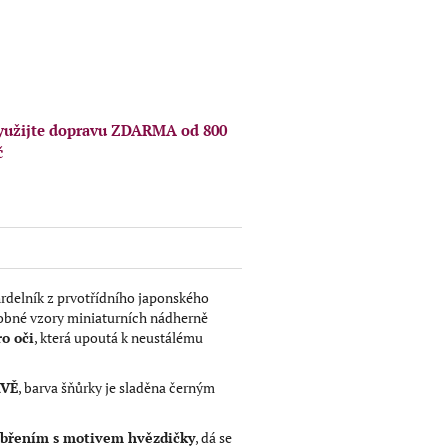
book
yužijte dopravu ZDARMA od 800
č
hrdelník z prvotřídního japonského
obné vzory miniaturních nádherně
o oči
, která upoutá k neustálému
RVĚ
, barva šňůrky je sladěna černým
říbřením s motivem hvězdičky
, dá se