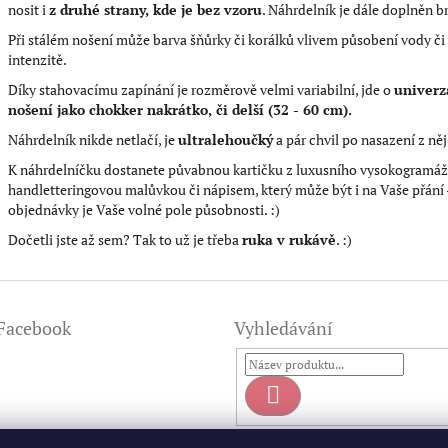
nosit i
z druhé strany, kde je bez vzoru
. Náhrdelník je dále doplněn 
Při stálém nošení může barva šňůrky či korálků vlivem působení vody či 
intenzitě.
Díky stahovacímu zapínání je rozměrově velmi variabilní, jde o
univerzá
nošení jako chokker nakrátko, či delší (32 - 60 cm).
Náhrdelník nikde netlačí, je
ultralehoučký
a pár chvil po nasazení z ně
K náhrdelníčku dostanete půvabnou kartičku z luxusního vysokogramáž
handletteringovou malůvkou či nápisem, který může být i na Vaše přání 
objednávky je Vaše volné pole působnosti. :)
Dočetli jste až sem? Tak to už je třeba
ruka v rukávě
. :)
Facebook
Vyhledávání
Hledat