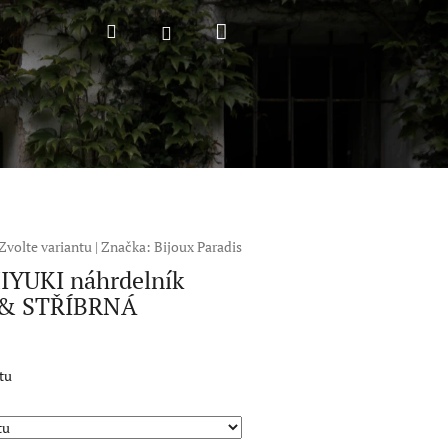
Nákupní
Hledat
Přihlášení
košík
Zvolte variantu
|
Značka:
Bijoux Paradis
IYUKI náhrdelník
& STŘÍBRNÁ
tu