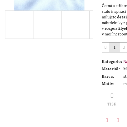
Černá a stříbr
stalo inspirac
milujete
detai
náhrdelníky z 
v
rozpustilýc
v mojí nespout
Kategorie
:
N
Materiál
:
Mi
Barva
:
st
Motiv
:
m
TISK