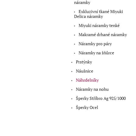
a
náramky
n
Exkluzivní tkané Miyuki
e
Delica náramky
l
Miyuki náramky tenké
Makramé drhané náramky
Náramky pro páry
Náramky na šňůrce
Prstýnky
Náušnice
Náhrdelníky
Náramky na nohu
Šperky Stříbro Ag 925/1000
Šperky Ocel