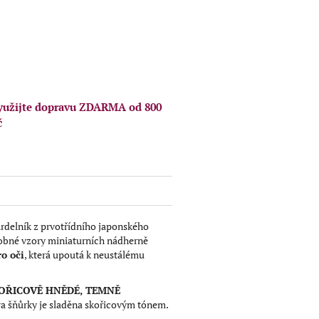
book
yužijte dopravu ZDARMA od 800
č
hrdelník z prvotřídního japonského
obné vzory miniaturních nádherně
o oči
, která upoutá k neustálému
OŘICOVĚ HNĚDÉ, TEMNĚ
va šňůrky je sladěna skořicovým tónem.