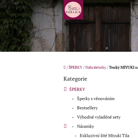
Přejít
na
obsah
Domů
/
ŠPERKY
/
Náhrdelníky
/
Tenký MIYUKI 
P
Kategorie
o
Přeskočit
kategorie
s
ŠPERKY
t
Šperky s věnováním
r
a
Bestsellery
n
Výhodné vyladěné sety
n
í
Náramky
p
Exkluzivní šité Miyuki Tila