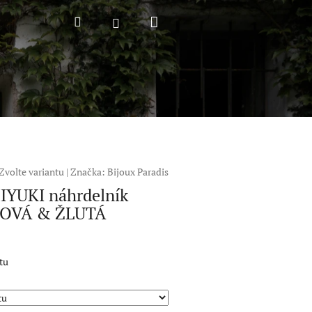
Nákupní
Hledat
Přihlášení
košík
Zvolte variantu
|
Značka:
Bijoux Paradis
IYUKI náhrdelník
OVÁ & ŽLUTÁ
tu