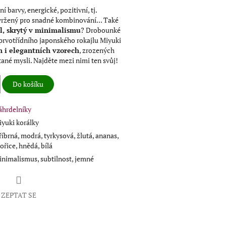
 barvy, energické, pozitivní, tj.
vržený pro snadné kombinování... Také
l, skrytý v minimalismu
? Drobounké
prvotřídního japonského rokajlu Miyuki
h i elegantních vzorech
, zrozených
ané mysli. Najděte mezi nimi ten svůj!
Do košíku
áhrdelníky
yuki korálky
říbrná, modrá, tyrkysová, žlutá, ananas,
ořice, hnědá, bílá
nimalismus, subtilnost, jemné
ZEPTAT SE