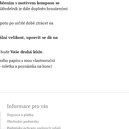
říbřením s motivem kompasu se
 Náhrdelník je dále doplněn broušenými
potu po určité době ztrácet na
lní velikost, upravit se dá na
j bude
Vaše druhá kůže
.
ního papíru s mou vlastnoruční
- roletka a poznámka na konci
Informace pro vás
Doprava a platba
Obchodní podmínky
Podmínky ochrany osobních údajů