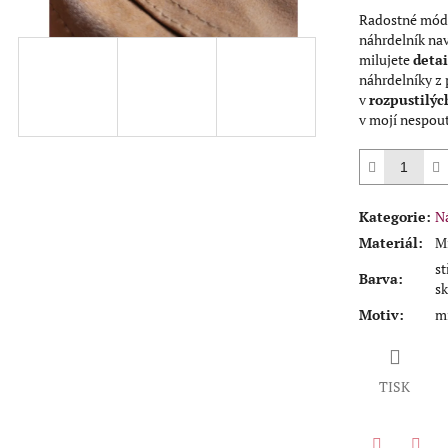
Radostné módní
náhrdelník na
milujete
detai
náhrdelníky z 
v
rozpustilýc
v mojí nespout
Kategorie
:
N
Materiál
:
Mi
st
Barva
:
sk
Motiv
:
mi
TISK