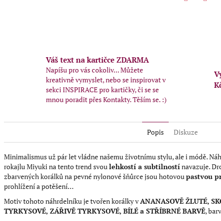
Twitter
Face
Váš text na kartičce ZDARMA
Napíšu pro vás cokoliv... Můžete
V
kreativně vymyslet, nebo se inspirovat v
K
sekci INSPIRACE pro kartičky, či se se
mnou poradit přes Kontakty. Těším se. :)
Popis
Diskuze
Minimalismus už pár let vládne našemu životnímu stylu, ale i módě. Ná
rokajlu Miyuki na tento trend svou
lehkostí a subtilností
navazuje. Dr
zbarvených korálků na pevné nylonové šňůrce jsou hotovou
pastvou pr
prohlížení a potěšení…
Motiv tohoto náhrdelníku je tvořen korálky v
ANANASOVĚ ŽLUTÉ, SK
TYRKYSOVÉ, ZÁŘIVĚ TYRKYSOVÉ, BÍLÉ
a STŘÍBRNÉ BARVĚ
, bar