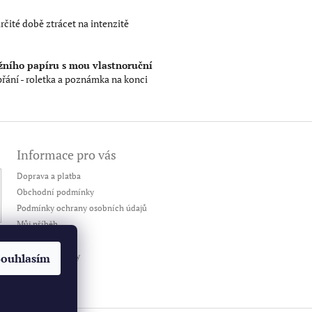
čité době ztrácet na intenzitě
ního papíru s mou vlastnoruční
 přání - roletka a poznámka na konci
Informace pro vás
Doprava a platba
Obchodní podmínky
Podmínky ochrany osobních údajů
Můj příběh
Kontakty
Souhlasím
Puncovní značky