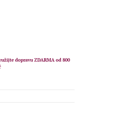
book
yužijte dopravu ZDARMA od 800
č