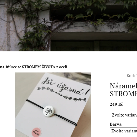
na šňůrce se STROMEM ŽIVOTA z oceli
Kód:
Náramek
STROME
249 Kč
Měrná
Zvolte varian
cena:
Barva