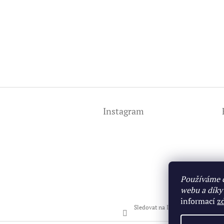
Z
á
Instagram
p
a
t
í
Používáme c
webu a díky
informací
z
Sledovat na Instagramu