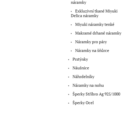
a
náramky
n
Exkluzivní tkané Miyuki
e
Delica náramky
l
Miyuki náramky tenké
Makramé drhané náramky
Náramky pro páry
Náramky na šňůrce
Prstýnky
Náušnice
Náhrdelníky
Náramky na nohu
Šperky Stříbro Ag 925/1000
Šperky Ocel