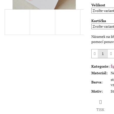
Velikost
Kartička
Náramek na šňů
pomocí posuvn
Kategorie
:
Š
Materiál
:
Ne
st
Barva
:
v
Motiv
:
S
TISK