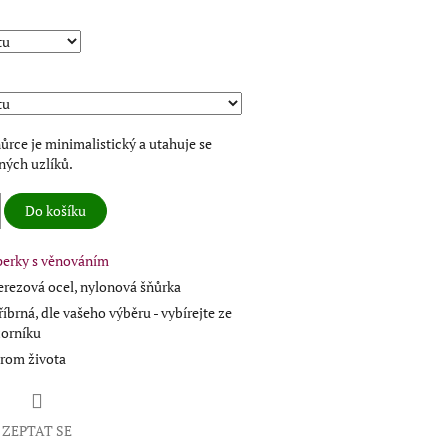
rce je minimalistický a utahuje se
ých uzlíků.
Do košíku
perky s věnováním
rezová ocel, nylonová šňůrka
říbrná, dle vašeho výběru - vybírejte ze
zorníku
trom života
ZEPTAT SE