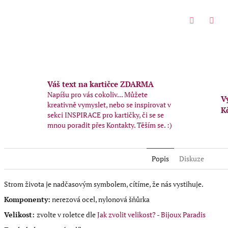
Twitter
Face
Váš text na kartičce ZDARMA
Napíšu pro vás cokoliv... Můžete
V
kreativně vymyslet, nebo se inspirovat v
K
sekci INSPIRACE pro kartičky, či se se
mnou poradit přes Kontakty. Těším se. :)
Popis
Diskuze
Strom života je nadčasovým symbolem, cítíme, že nás vystihuje.
Komponenty:
nerezová ocel, nylonová šňůrka
Velikost:
zvolte v roletce dle
Jak zvolit velikost? - Bijoux Paradis