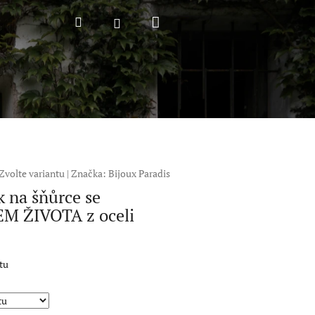
Nákupní
Hledat
Přihlášení
košík
Zvolte variantu
|
Značka:
Bijoux Paradis
 na šňůrce se
M ŽIVOTA z oceli
tu