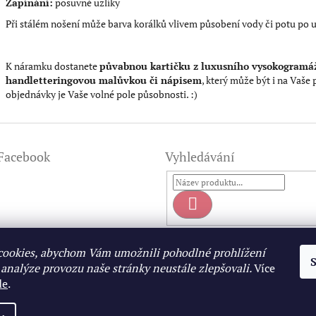
Zapínání:
posuvné uzlíky
Při stálém nošení může barva korálků vlivem působení vody či potu po ur
K náramku dostanete
půvabnou kartičku z luxusního vysokogramáž
handletteringovou malůvkou či nápisem
, který může být i na Vaše
objednávky je Vaše volné pole působnosti. :)
Facebook
Vyhledávání
Hledat
ookies, abychom Vám umožnili pohodlné prohlížení
 analýze provozu naše stránky neustále zlepšovali.
Více
de
.