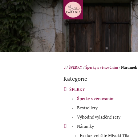
Přejít
na
obsah
Domů
/
ŠPERKY
/
Šperky s věnováním
/
Náramek 
P
Kategorie
o
Přeskočit
kategorie
s
ŠPERKY
t
Šperky s věnováním
r
a
Bestsellery
n
Výhodné vyladěné sety
n
í
Náramky
p
Exkluzivní šité Miyuki Tila