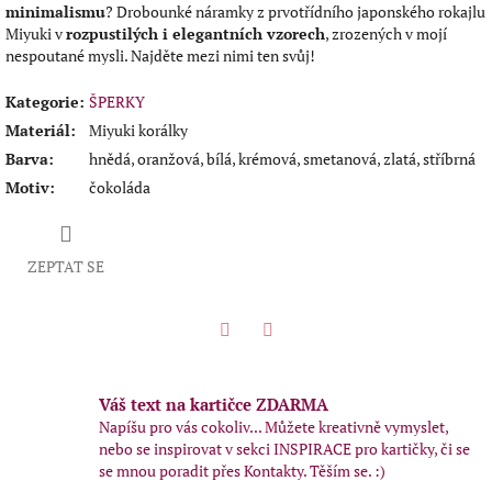
minimalismu
? Drobounké náramky z prvotřídního japonského rokajlu
Miyuki v
rozpustilých i elegantních vzorech
, zrozených v mojí
nespoutané mysli. Najděte mezi nimi ten svůj!
Kategorie
:
ŠPERKY
Materiál
:
Miyuki korálky
Barva
:
hnědá, oranžová, bílá, krémová, smetanová, zlatá, stříbrná
Motiv
:
čokoláda
ZEPTAT SE
Twitter
Facebook
Váš text na kartičce ZDARMA
Napíšu pro vás cokoliv... Můžete kreativně vymyslet,
nebo se inspirovat v sekci INSPIRACE pro kartičky, či se
se mnou poradit přes Kontakty. Těším se. :)