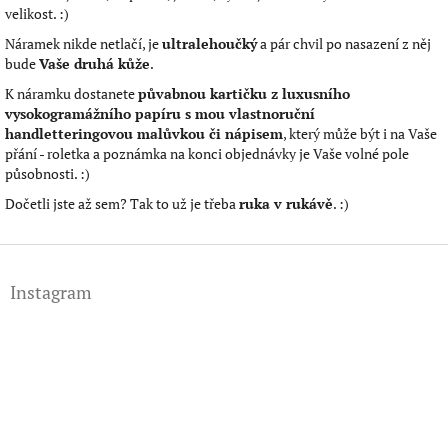
velikost. :)
Náramek nikde netlačí, je
ultralehoučký
a pár chvil po nasazení z něj
bude
Vaše druhá kůže
.
K náramku dostanete
půvabnou kartičku z luxusního
vysokogramážního papíru s mou vlastnoruční
handletteringovou malůvkou či nápisem
, který může být i na Vaše
přání - roletka a poznámka na konci objednávky je Vaše volné pole
působnosti. :)
Dočetli jste až sem? Tak to už je třeba
ruka v rukávě
. :)
Z
á
Instagram
p
a
t
í