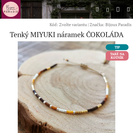
Přejít
Náku
Hledat
M
na
Přihlášení
obsah
koší
Kód:
Zvolte variantu
|
Značka:
Bijoux Paradis
Tenký MIYUKI náramek ČOKOLÁDA
TIP
TAKÉ NA
KOTNÍK