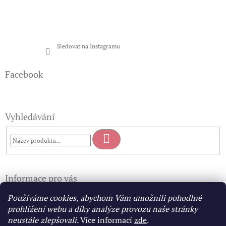
Sledovat na Instagramu
Facebook
Vyhledávání
Hledat
Informace pro vás
Doprava a platba
Používáme cookies, abychom Vám umožnili pohodlné
Obchodní podmínky
prohlížení webu a díky analýze provozu naše stránky
Podmínky ochrany osobních údajů
neustále zlepšovali.
Více informací
zde
.