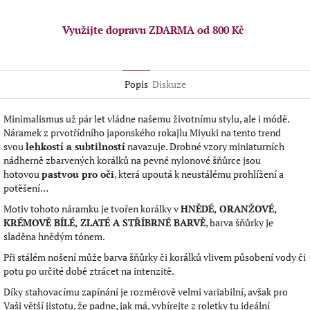
Využijte dopravu ZDARMA od 800 Kč
Popis
Diskuze
Minimalismus už pár let vládne našemu životnímu stylu, ale i módě.
Náramek z prvotřídního japonského rokajlu Miyuki na tento trend
svou
lehkostí a subtilností
navazuje. Drobné vzory miniaturních
nádherně zbarvených korálků na pevné nylonové šňůrce jsou
hotovou
pastvou pro oči
, která upoutá k neustálému prohlížení a
potěšení…
Motiv tohoto náramku je tvořen korálky v
HNĚDÉ, ORANŽOVÉ,
KRÉMOVĚ BÍLÉ, ZLATÉ A
STŘÍBRNÉ BARVĚ
, barva šňůrky je
sladěna hnědým tónem.
Při stálém nošení může barva šňůrky či korálků vlivem působení vody či
potu po určité době ztrácet na intenzitě.
Díky stahovacímu zapínání je rozměrově velmi variabilní, avšak pro
Vaši větší jistotu, že padne, jak má, vybírejte z roletky tu ideální