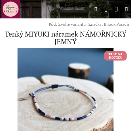
Přejít
Náku
Hledat
M
na
Přihlášení
obsah
koší
Kód:
Zvolte variantu
|
Značka:
Bijoux Paradis
Tenký MIYUKI náramek NÁMOŘNICKÝ
JEMNÝ
TAKÉ NA
KOTNÍK