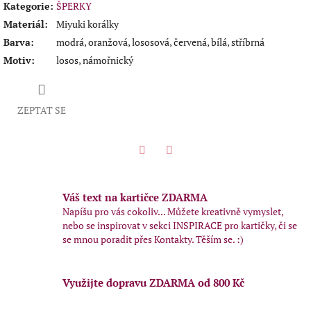
Kategorie
:
ŠPERKY
Materiál
:
Miyuki korálky
Barva
:
modrá, oranžová, lososová, červená, bílá, stříbrná
Motiv
:
losos, námořnický
ZEPTAT SE
Twitter
Facebook
Váš text na kartičce ZDARMA
Napíšu pro vás cokoliv... Můžete kreativně vymyslet,
nebo se inspirovat v sekci INSPIRACE pro kartičky, či se
se mnou poradit přes Kontakty. Těším se. :)
Využijte dopravu ZDARMA od 800 Kč