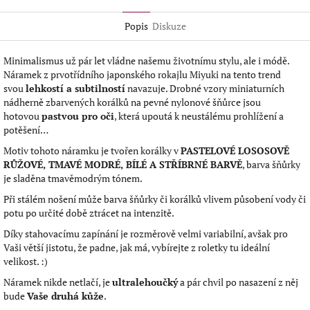
Popis
Diskuze
Minimalismus už pár let vládne našemu životnímu stylu, ale i módě.
Náramek z prvotřídního japonského rokajlu Miyuki na tento trend
svou
lehkostí a subtilností
navazuje. Drobné vzory miniaturních
nádherně zbarvených korálků na pevné nylonové šňůrce jsou
hotovou
pastvou pro oči
, která upoutá k neustálému prohlížení a
potěšení…
Motiv tohoto náramku je tvořen korálky v
PASTELOVÉ LOSOSOVĚ
RŮŽOVÉ, TMAVÉ MODRÉ, BÍLÉ A
STŘÍBRNÉ BARVĚ
, barva šňůrky
je sladěna tmavěmodrým tónem.
Při stálém nošení může barva šňůrky či korálků vlivem působení vody či
potu po určité době ztrácet na intenzitě.
Díky stahovacímu zapínání je rozměrově velmi variabilní, avšak pro
Vaši větší jistotu, že padne, jak má, vybírejte z roletky tu ideální
velikost. :)
Náramek nikde netlačí, je
ultralehoučký
a pár chvil po nasazení z něj
bude
Vaše druhá kůže
.