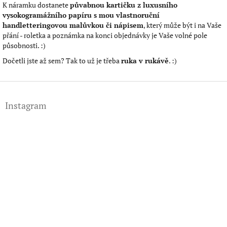
K náramku dostanete
půvabnou kartičku z luxusního
vysokogramážního papíru s mou vlastnoruční
handletteringovou malůvkou či nápisem
, který může být i na Vaše
přání - roletka a poznámka na konci objednávky je Vaše volné pole
působnosti. :)
Dočetli jste až sem? Tak to už je třeba
ruka v rukávě
. :)
Z
á
Instagram
p
a
t
í