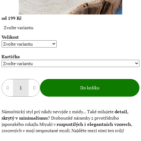
od
199 Kč
Měrná
Zvolte variantu
cena:
Velikost
Kartička
Do košíku
Námořnický styl prý nikdy nevyjde z módy...
Také milujete
detail,
skrytý v minimalismu
? Drobounké náramky z prvotřídního
japonského rokajlu Miyuki v
rozpustilých i elegantních vzorech
,
zrozených v mojí nespoutané mysli. Najděte mezi nimi ten svůj!