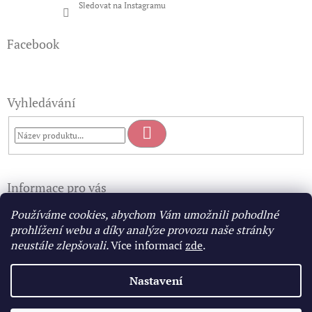
Sledovat na Instagramu
Facebook
Vyhledávání
Hledat
Informace pro vás
Doprava a platba
Používáme cookies, abychom Vám umožnili pohodlné
Obchodní podmínky
prohlížení webu a díky analýze provozu naše stránky
Podmínky ochrany osobních údajů
neustále zlepšovali.
Více informací
zde
.
Můj příběh
Kontakty
Nastavení
Puncovní značky